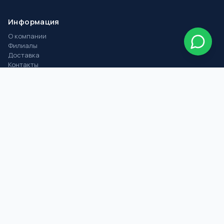
Информация
О компании
Филиалы
Доставка
Контакты
IRON BONUS
Бренды
Контакты
г.
Астана
,
ул. Бейсекбаева 23, ТД Куаныш
+7 (747) 095-82-60
astana@ironplast.kz
Написать в WhatsApp
©
2026
IRON PLAST. Все права защищены.
Политика конфиденциальности
·
Пользовательское соглашение