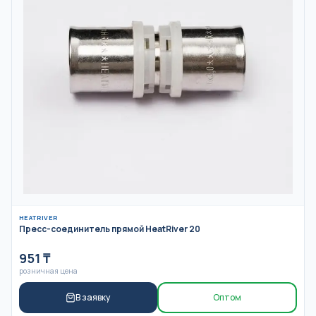
HEATRIVER
Пресс-соединитель прямой HeatRiver 20
951
₸
розничная цена
В заявку
Оптом