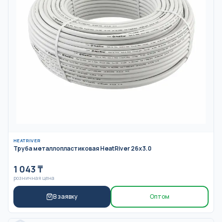
HEATRIVER
Труба металлопластиковая HeatRiver 26x3.0
1 043
₸
розничная цена
В заявку
Оптом