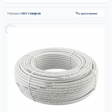
Найдено
464
товаров