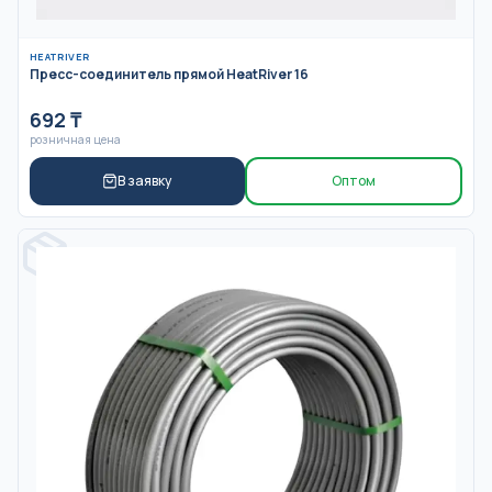
HEATRIVER
Пресс-соединитель прямой HeatRiver 16
692
₸
розничная цена
В заявку
Оптом