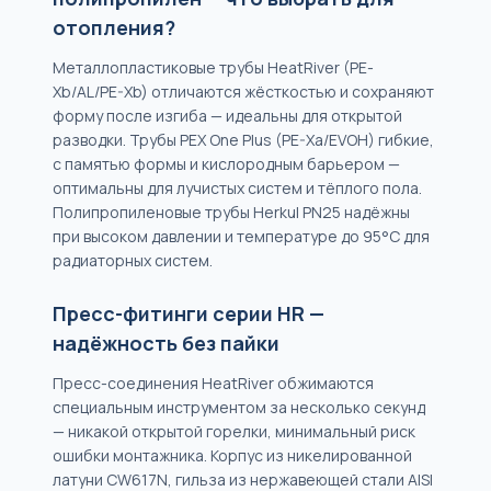
отопления?
Металлопластиковые трубы HeatRiver (PE-
Xb/AL/PE-Xb) отличаются жёсткостью и сохраняют
форму после изгиба — идеальны для открытой
разводки. Трубы PEX One Plus (PE-Xa/EVOH) гибкие,
с памятью формы и кислородным барьером —
оптимальны для лучистых систем и тёплого пола.
Полипропиленовые трубы Herkul PN25 надёжны
при высоком давлении и температуре до 95°С для
радиаторных систем.
Пресс-фитинги серии HR —
надёжность без пайки
Пресс-соединения HeatRiver обжимаются
специальным инструментом за несколько секунд
— никакой открытой горелки, минимальный риск
ошибки монтажника. Корпус из никелированной
латуни CW617N, гильза из нержавеющей стали AISI