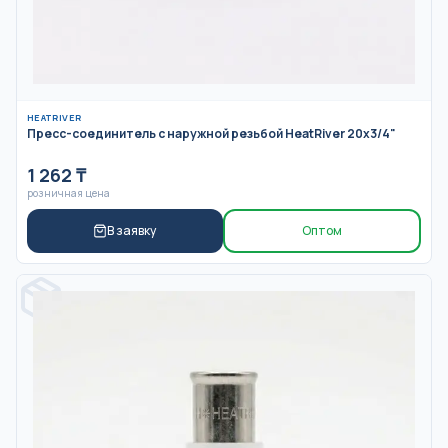
HEATRIVER
Пресс-соединитель с наружной резьбой HeatRiver 20x3/4"
1 262
₸
розничная цена
В заявку
Оптом