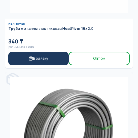
HEATRIVER
Труба металлопластиковая HeatRiver 16x2.0
340
₸
розничная цена
В заявку
Оптом