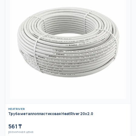
HEATRIVER
Труба металлопластиковая HeatRiver 20x2.0
561
₸
розничная цена