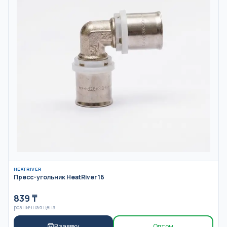
HEATRIVER
Пресс-угольник HeatRiver 16
839
₸
розничная цена
В заявку
Оптом