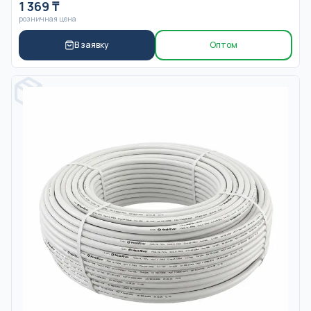
1 369
₸
розничная цена
В заявку
Оптом