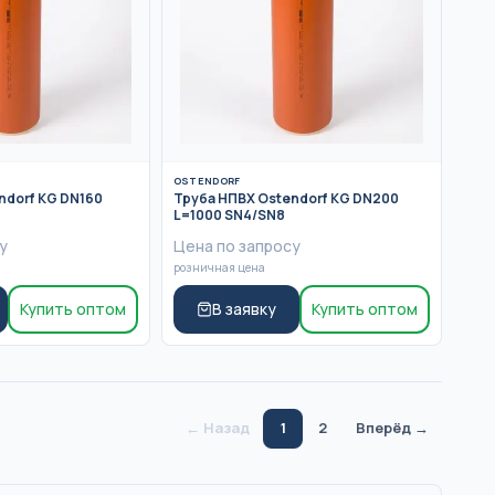
OSTENDORF
ndorf KG DN160
Труба НПВХ Ostendorf KG DN200
L=1000 SN4/SN8
у
Цена по запросу
розничная цена
Купить оптом
В заявку
Купить оптом
← Назад
1
2
Вперёд →