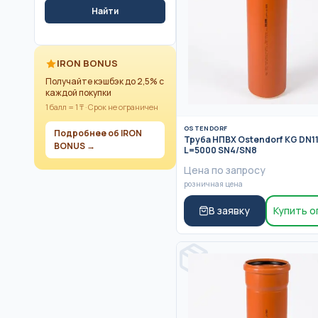
Найти
IRON BONUS
Получайте кэшбэк до 2,5% с
каждой покупки
1 балл = 1 ₸ · Срок не ограничен
OSTENDORF
Подробнее об IRON
Труба НПВХ Ostendorf KG DN1
BONUS →
L=5000 SN4/SN8
Цена по запросу
розничная цена
В заявку
Купить 