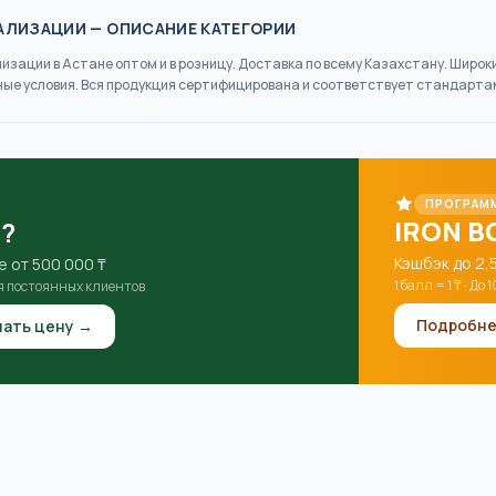
НАЛИЗАЦИИ
— ОПИСАНИЕ КАТЕГОРИИ
лизации
в Астане
оптом и в розницу. Доставка по всему Казахстану. Широ
ные условия. Вся продукция сертифицирована и соответствует стандарта
ПРОГРАМ
IRON B
?
Кэшбэк до 2,
е от 500 000 ₸
1 балл = 1 ₸ · Д
я постоянных клиентов
Подробне
нать цену →