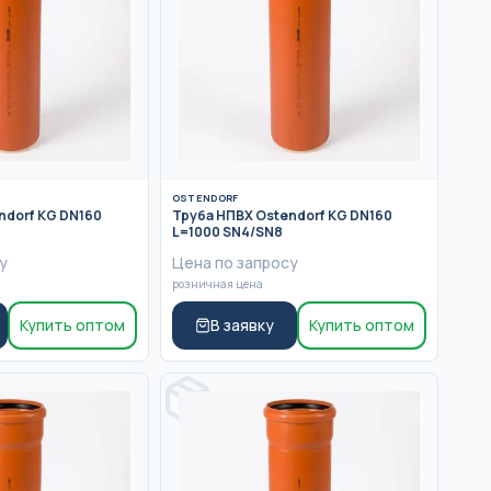
OSTENDORF
ndorf KG DN160
Труба НПВХ Ostendorf KG DN160
L=1000 SN4/SN8
у
Цена по запросу
розничная цена
Купить оптом
В заявку
Купить оптом