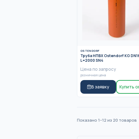
OSTENDORF
Труба НПВХ Ostendorf KG DN1
L=2000 SN4
Цена по запросу
розничная цена
В заявку
Купить 
Показано
1
–
12
из
20
товаров