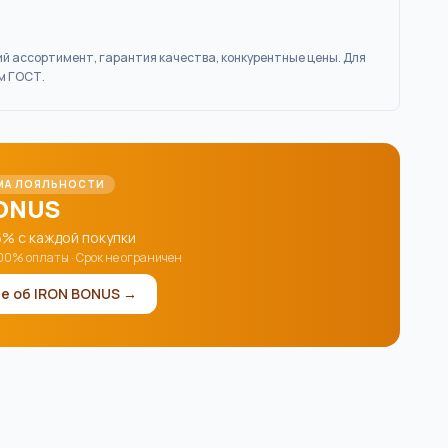
кий ассортимент, гарантия качества, конкурентные цены. Для
м ГОСТ.
МА ЛОЯЛЬНОСТИ
ONUS
5% с каждой покупки
о 100% оплаты · Срок не ограничен
е об IRON BONUS →