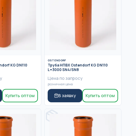
OSTENDORF
ndorf KG DN110
Труба НПВХ Ostendorf KG DN110
L=3000 SN4/SN8
у
Цена по запросу
розничная цена
Купить оптом
В заявку
Купить оптом