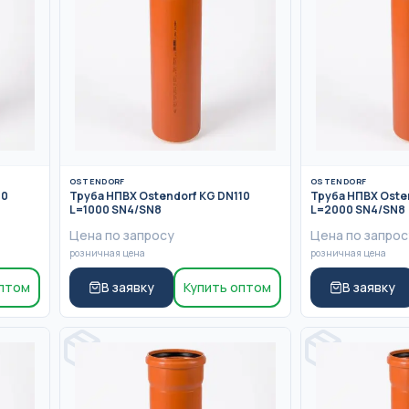
SN8
ие
Канализация
OSTENDORF
OSTENDORF
10
Труба НПВХ Ostendorf KG DN110
Труба НПВХ Oste
L=1000 SN4/SN8
L=2000 SN4/SN8
Цена по запросу
Цена по запрос
розничная цена
розничная цена
оптом
В заявку
Купить оптом
В заявку