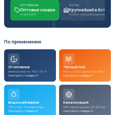
ОПТОВИКАМ
СКЛАД
Оптовые скидки
Крупнейший
в Астане
от 500 000 ₸
10 000+ позиций в наличии
По применению
Отопление
Тёплый пол
Металлопластик · PEX · ПП-Р
PEX-a / EVOH · Бухты 100–200 м
Смотреть товары
Смотреть товары
Водоснабжение
Канализация
ГВС и ХВС · Питьевая вода
ПВХ серые и рыжие · 32–200 мм
Смотреть товары
Смотреть товары