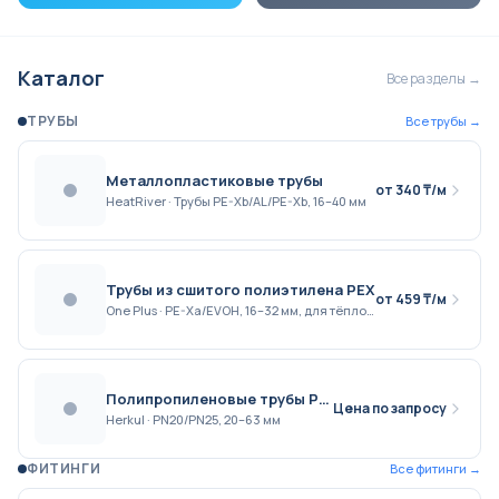
Каталог
Все разделы →
ТРУБЫ
Все
трубы
→
Металлопластиковые трубы
от 340 ₸/м
HeatRiver · Трубы PE-Xb/AL/PE-Xb, 16–40 мм
Трубы из сшитого полиэтилена PEX
от 459 ₸/м
One Plus · PE-Xa/EVOH, 16–32 мм, для тёплого пола
Полипропиленовые трубы PP-R
Цена по запросу
Herkul · PN20/PN25, 20–63 мм
ФИТИНГИ
Все
фитинги
→