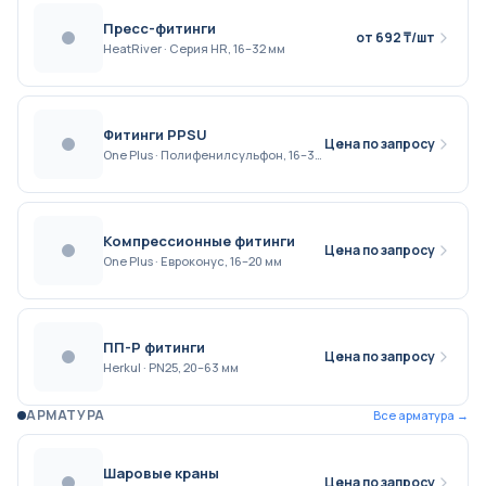
Пресс-фитинги
от 692 ₸/шт
HeatRiver · Серия HR, 16–32 мм
Фитинги PPSU
Цена по запросу
One Plus · Полифенилсульфон, 16–32 мм
Компрессионные фитинги
Цена по запросу
One Plus · Евроконус, 16–20 мм
ПП-Р фитинги
Цена по запросу
Herkul · PN25, 20–63 мм
АРМАТУРА
Все
арматура
→
Шаровые краны
Цена по запросу