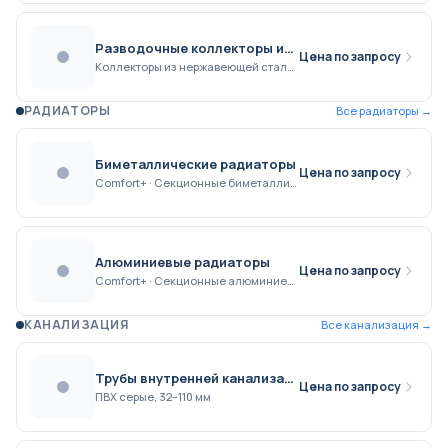
Разводочные коллекторы из нержавеющей стали
Цена по запросу
Коллекторы из нержавеющей стали AISI 304 для распределения теплоносителя в системах отопления и водоснабжения - от 3 до 10 выходов, рабочее давление 10 бар, температура до 130°C
РАДИАТОРЫ
Все
радиаторы
→
Биметаллические радиаторы
Цена по запросу
Comfort+ · Секционные биметаллические радиаторы Comfort+
Алюминиевые радиаторы
Цена по запросу
Comfort+ · Секционные алюминиевые радиаторы Comfort+
КАНАЛИЗАЦИЯ
Все
канализация
→
Трубы внутренней канализации
Цена по запросу
ПВХ серые, 32–110 мм