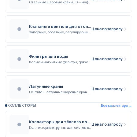
Стальные шаровые краны LD — муфтовые, приварные, фланцевые. DN 15–600, PN 16/25/40
Клапаны и вентили для отопления
Цена по запросу
Запорные, обратные, регулирующие и термостатические клапаны STI — латунь никелированная, DN 15-50, PN 1,6 МПа, температура до +110°C
Фильтры для воды
Цена по запросу
Косые и магнитные фильтры, грязевики LD — DN 15–50, PN 16/25
Латунные краны
Цена по запросу
LD Pride — латунные шаровые краны DN 15–50, PN 25/40
КОЛЛЕКТОРЫ
Все
коллекторы
→
Коллекторы для тёплого пола
Цена по запросу
Коллекторные группы для систем водяного тёплого пола - регулировка расхода теплоносителя по каждому контуру, совместимы с трубами из сшитого полиэтилена и металлопластика