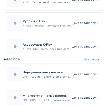
K-Flex · Вспененный полиэтилен: серые, синие (ХВС), красные (ГВС)
Рулоны K-Flex
Цена по запросу
K-Flex · Листовая изоляция шириной 1 м, толщина 3–50 мм
Аксессуары K-Flex
Цена по запросу
K-Flex · Клеи, ленты, покрытия, заглушки
НАСОСЫ
Все
насосы
→
Циркуляционные насосы
Цена по запросу
CNP · TD, CMS — для систем отопления и ГВС
Многоступенчатые насосы
Цена по запросу
CNP · CDM, CHL, CHLF — повышение давления водоснабжения