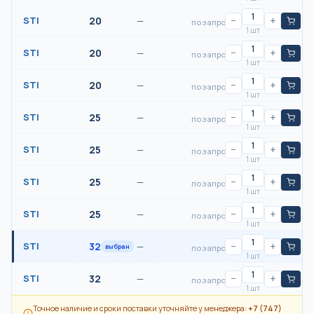
STI
20
—
−
+
по запросу
1 шт
STI
20
—
−
+
по запросу
1 шт
STI
20
—
−
+
по запросу
1 шт
STI
25
—
−
+
по запросу
1 шт
STI
25
—
−
+
по запросу
1 шт
STI
25
—
−
+
по запросу
1 шт
STI
25
—
−
+
по запросу
1 шт
STI
32
—
−
+
выбран
по запросу
1 шт
STI
32
—
−
+
по запросу
1 шт
Точное наличие и сроки поставки уточняйте у менеджера:
+7 (747)