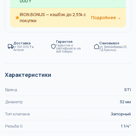
000 ₸
IRON BONUS — кэшбэк до 2,5% с
Подробнее →
покупки
Гарантия
Доставка
Самовывоз
Гарантия и
от
150 000
₸
в
ул. Бейсекбаева 23,
сертификаты на
Астане
ТД Куаныш
все товары
Характеристики
Бренд
STI
Диаметр
32
мм
Тип клапана
Запорный
Резьба G
1 1/4"