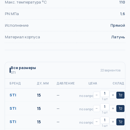
Макс. температура °С
110
PN МПа
1,6
Исполнение
Прямой
Материал корпуса
Латунь
Все размеры
22
вариантов
STI
БРЕНД
ДУ, ММ
ДАВЛЕНИЕ
ЦЕНА
СКЛАД
STI
15
—
−
+
по запросу
1 шт
STI
15
—
−
+
по запросу
1 шт
STI
15
—
−
+
по запросу
1 шт