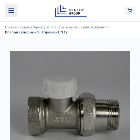
Главная
/
Каталог
/
Арматура
/
Клапаны и вентили для отопления
/
Клапан запорный STI прямой DN32