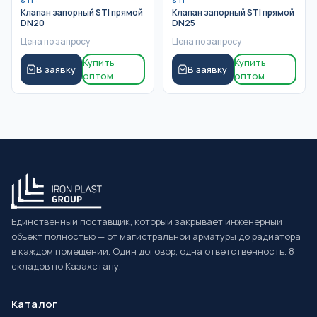
STI
·
STI
·
Клапан запорный STI прямой
Клапан запорный STI прямой
DN20
DN25
Цена по запросу
Цена по запросу
Купить
Купить
В заявку
В заявку
оптом
оптом
Единственный поставщик, который закрывает инженерный
объект полностью — от магистральной арматуры до радиатора
в каждом помещении. Один договор, одна ответственность. 8
складов по Казахстану.
Каталог