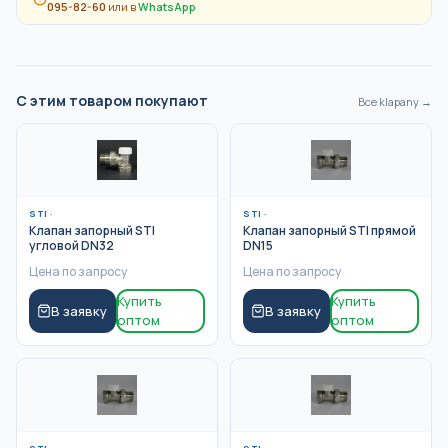
095-82-60
или в
WhatsApp
С этим товаром покупают
Все
klapany
→
STI
·
STI
·
Клапан запорный STI
Клапан запорный STI прямой
угловой DN32
DN15
Цена по запросу
Цена по запросу
Купить
Купить
В заявку
В заявку
оптом
оптом