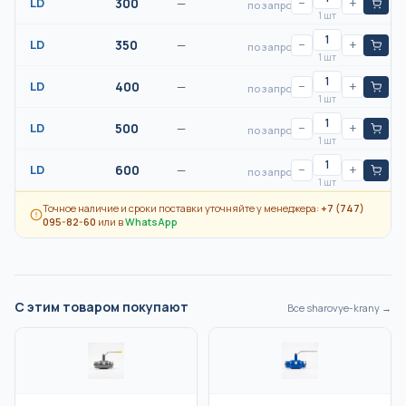
LD
300
—
−
+
по запросу
1 шт
LD
350
—
−
+
по запросу
1 шт
LD
400
—
−
+
по запросу
1 шт
LD
500
—
−
+
по запросу
1 шт
LD
600
—
−
+
по запросу
1 шт
Точное наличие и сроки поставки уточняйте у менеджера:
+7 (747)
095-82-60
или в
WhatsApp
С этим товаром покупают
Все
sharovye-krany
→