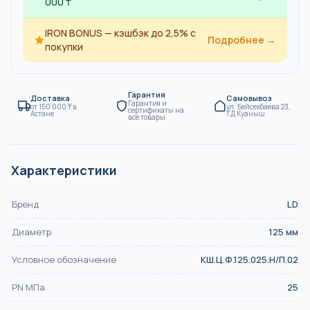
000 ₸
IRON BONUS — кэшбэк до 2,5% с
Подробнее →
покупки
Гарантия
Доставка
Самовывоз
Гарантия и
от
150 000
₸
в
ул. Бейсекбаева 23,
сертификаты на
Астане
ТД Куаныш
все товары
Характеристики
Бренд
LD
Диаметр
125
мм
Условное обозначение
КШ.Ц.Ф.125.025.Н/П.02
PN МПа
25