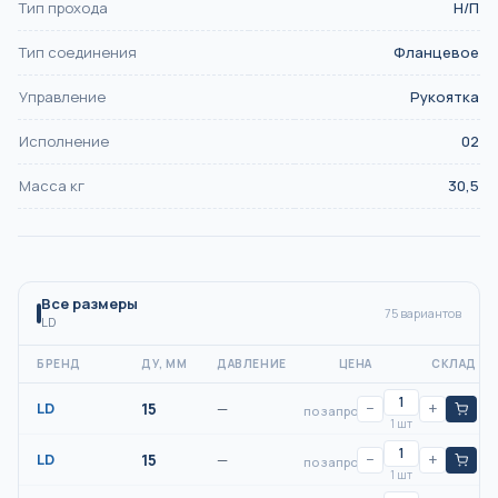
Тип прохода
Н/П
Тип соединения
Фланцевое
Управление
Рукоятка
Исполнение
02
Масса кг
30,5
Все размеры
75
вариантов
LD
БРЕНД
ДУ, ММ
ДАВЛЕНИЕ
ЦЕНА
СКЛАД
LD
15
—
−
+
по запросу
1 шт
LD
15
—
−
+
по запросу
1 шт