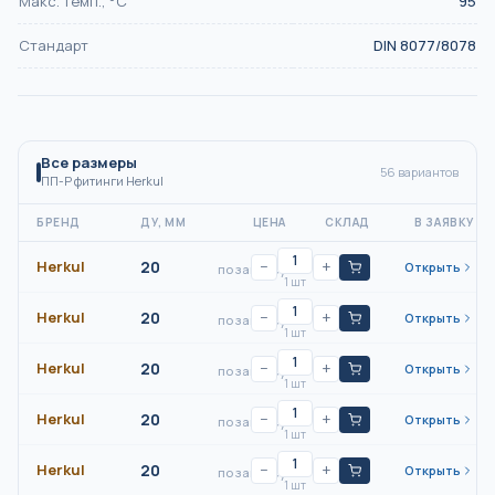
Макс. темп., °С
95
Стандарт
DIN 8077/8078
Все размеры
56
вариантов
ПП-Р фитинги Herkul
БРЕНД
ДУ, ММ
ЦЕНА
СКЛАД
В ЗАЯВКУ
Herkul
20
−
+
Открыть
по запросу
1 шт
Herkul
20
−
+
Открыть
по запросу
1 шт
Herkul
20
−
+
Открыть
по запросу
1 шт
Herkul
20
−
+
Открыть
по запросу
1 шт
Herkul
20
−
+
Открыть
по запросу
1 шт