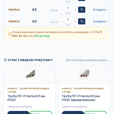
1 шт
Herkul
63
−
+
Открыть
по запросу
1 шт
Herkul
63
−
+
Открыть
по запросу
1 шт
Точное наличие и сроки поставки уточняйте у менеджера:
+7 (747)
095-82-60
или в
WhatsApp
С этим товаром покупают
Все
Полипропиленовые трубы
→
HERKUL
·
ПОЛИПРОПИЛЕНОВЫЕ
HERKUL
·
ПОЛИПРОПИЛЕНОВЫЕ
ТРУБЫ
ТРУБЫ
Труба ПП-Р Herkul 63 мм
Труба ПП-Р Herkul 63 мм
PN20
PN25 (армированная)
Цена по запросу
Цена по запросу