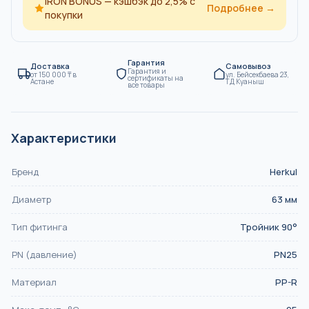
IRON BONUS — кэшбэк до 2,5% с
Подробнее →
покупки
Гарантия
Доставка
Самовывоз
Гарантия и
от
150 000
₸
в
ул. Бейсекбаева 23,
сертификаты на
Астане
ТД Куаныш
все товары
Характеристики
Бренд
Herkul
Диаметр
63
мм
Тип фитинга
Тройник 90°
PN (давление)
PN25
Материал
PP-R