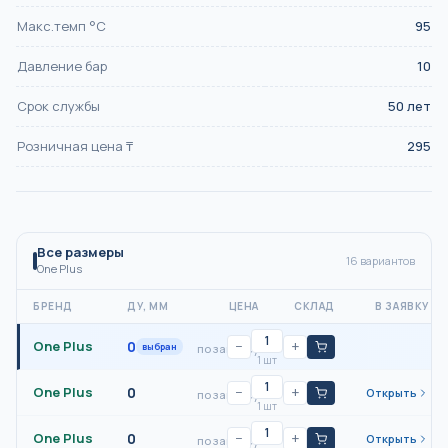
Макс.темп °С
95
Давление бар
10
Срок службы
50 лет
Розничная цена ₸
295
Все размеры
16
вариантов
One Plus
БРЕНД
ДУ, ММ
ЦЕНА
СКЛАД
В ЗАЯВКУ
One Plus
0
−
+
выбран
по запросу
1 шт
One Plus
0
−
+
Открыть
по запросу
1 шт
One Plus
0
−
+
Открыть
по запросу