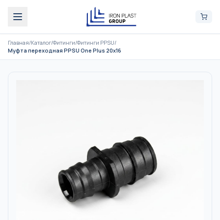
Главная
/
Каталог
/
Фитинги
/
Фитинги PPSU
/
Муфта переходная PPSU One Plus 20x16