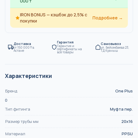
000 ₸
IRON BONUS — кэшбэк до 2,5% с
Подробнее →
покупки
Гарантия
Доставка
Самовывоз
Гарантия и
от
150 000
₸
в
ул. Бейсекбаева 23,
сертификаты на
Астане
ТД Куаныш
все товары
Характеристики
Бренд
One Plus
0
Тип фитинга
Муфта пер.
Размер трубы мм
20x16
Материал
PPSU