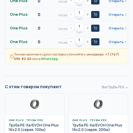
One Plus
0
−
+
Открыть
по запросу
1 шт
One Plus
0
−
+
Открыть
по запросу
1 шт
One Plus
0
−
+
Открыть
по запросу
1 шт
One Plus
0
−
+
Открыть
по запросу
1 шт
Точное наличие и сроки поставки уточняйте у менеджера:
+7 (747)
095-82-60
или в
WhatsApp
С этим товаром покупают
Все
Трубы PEX
→
ONE PLUS
·
ТРУБЫ PEX
ONE PLUS
·
ТРУБЫ PEX
Труба PE-Xa/EVOH One Plus
Труба PE-Xa/EVOH One Plus
16x2.0 (серая, 100м)
16x2.0 (серая, 200м)