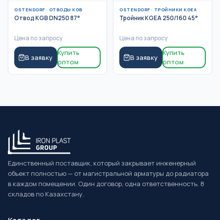
OSTENDORF
·
ОТВОДЫ KGB
OSTENDORF
·
ТРОЙНИКИ KGEA
Отвод KGB DN250 87°
Тройник KGEA 250/160 45°
Цена по запросу
Цена по запросу
Купить
Купить
В заявку
В заявку
оптом
оптом
Единственный поставщик, который закрывает инженерный
объект полностью — от магистральной арматуры до радиатора
в каждом помещении. Один договор, одна ответственность. 8
складов по Казахстану.