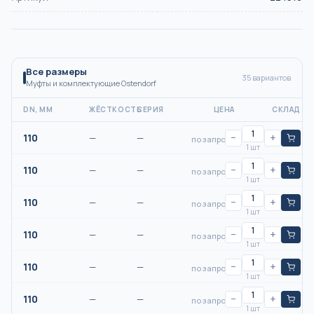
Все размеры
35
вариантов
Муфты и комплектующие Ostendorf
DN, ММ
ЖЁСТКОСТЬ
СЕРИЯ
ЦЕНА
СКЛАД
110
—
—
−
+
по запросу
1 шт
110
—
—
−
+
по запросу
1 шт
110
—
—
−
+
по запросу
1 шт
110
—
—
−
+
по запросу
1 шт
110
—
—
−
+
по запросу
1 шт
110
—
—
−
+
по запросу
1 шт