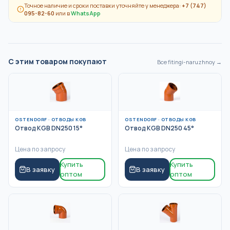
Точное наличие и сроки поставки уточняйте у менеджера:
+7 (747)
095-82-60
или в
WhatsApp
С этим товаром покупают
Все
fitingi-naruzhnoy
→
OSTENDORF
·
ОТВОДЫ KGB
OSTENDORF
·
ОТВОДЫ KGB
Отвод KGB DN250 15°
Отвод KGB DN250 45°
Цена по запросу
Цена по запросу
Купить
Купить
В заявку
В заявку
оптом
оптом