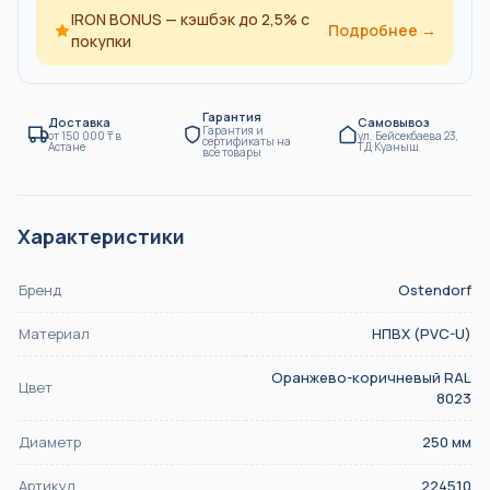
IRON BONUS — кэшбэк до 2,5% с
Подробнее →
покупки
Гарантия
Доставка
Самовывоз
Гарантия и
от
150 000
₸
в
ул. Бейсекбаева 23,
сертификаты на
Астане
ТД Куаныш
все товары
Характеристики
Бренд
Ostendorf
Материал
НПВХ (PVC-U)
Оранжево-коричневый RAL
Цвет
8023
Диаметр
250
мм
Артикул
224510