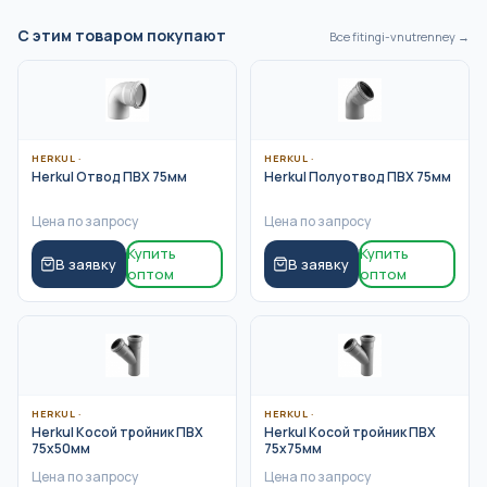
С этим товаром покупают
Все
fitingi-vnutrenney
→
HERKUL
·
HERKUL
·
Herkul Отвод ПВХ 75мм
Herkul Полуотвод ПВХ 75мм
Цена по запросу
Цена по запросу
Купить
Купить
В заявку
В заявку
оптом
оптом
HERKUL
·
HERKUL
·
Herkul Косой тройник ПВХ
Herkul Косой тройник ПВХ
75х50мм
75х75мм
Цена по запросу
Цена по запросу