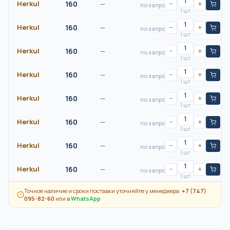
Herkul
160
—
−
+
по запросу
1 шт
Herkul
160
—
−
+
по запросу
1 шт
Herkul
160
—
−
+
по запросу
1 шт
Herkul
160
—
−
+
по запросу
1 шт
Herkul
160
—
−
+
по запросу
1 шт
Herkul
160
—
−
+
по запросу
1 шт
Herkul
160
—
−
+
по запросу
1 шт
Herkul
160
—
−
+
по запросу
1 шт
Точное наличие и сроки поставки уточняйте у менеджера:
+7 (747)
095-82-60
или в
WhatsApp