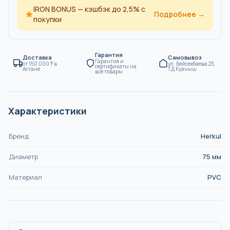
IRON BONUS — кэшбэк до 2,5% с
Подробнее →
покупки
Гарантия
Доставка
Самовывоз
Гарантия и
от
150 000
₸
в
ул. Бейсекбаева 23,
сертификаты на
Астане
ТД Куаныш
все товары
Характеристики
Бренд
Herkul
Диаметр
75
мм
Материал
PVC