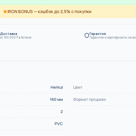
SN8
IRON BONUS — кэшбэк до 2,5% с покупки
ие
Канализация
Доставка
Гарантия
от
150 000
₸
в Астане
Гарантия и сертификаты на вс
Herkul
Цвет
160
мм
Формат продажи
2
PVC