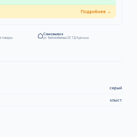
Подробнее →
Самовывоз
е товары
ул. Бейсекбаева 23, ТД Куаныш
серый
хлыст