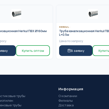
HERKUL
·
лизационная Herkul ПВХ Ø160мм
Труба канализационная Herkul П
L=0.5м
росу
Цена по запросу
аявку
Купить оптом
В заявку
Купит
Информация
стиковые трубы
О компании
иэтилен
Филиалы
еновые трубы
Доставка