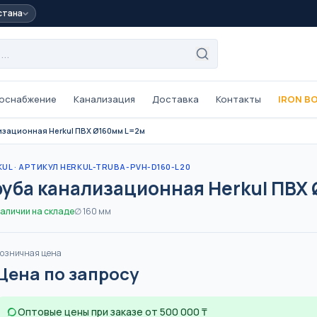
стана
оснабжение
Канализация
Доставка
Контакты
IRON B
изационная Herkul ПВХ Ø160мм L=2м
ые
Трубы из сшитого
полиэтилена PEX
KUL
· АРТИКУЛ HERKUL-TRUBA-PVH-D160-L20
L/PE-Xb,
One Plus ·
PE-Xa/EVOH, 16–32 мм,
руба канализационная Herkul ПВХ
для тёплого пола
ОТОПЛЕНИЕ
ТЁПЛЫЙ ПОЛ
наличии на складе
∅
160
мм
 трубы
Трубы внутренней
канализации
озничная цена
63 мм
ПВХ серые, 32–110 мм
Цена по запросу
КАНАЛИЗАЦИЯ
Оптовые цены при заказе от 500 000 ₸