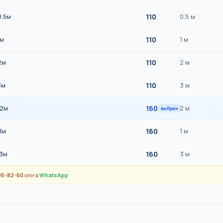
110
0.5 м
0.5м
110
1 м
1м
110
2 м
2м
110
3 м
3м
160
2 м
=2м
выбран
160
1 м
1м
160
3 м
=3м
95-82-60
или в
WhatsApp