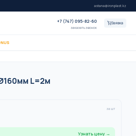
astana@ironplast.kz
+7 (747) 095-82-60
Заявка
заказать звонок
ONUS
 Ø160мм L=2м
за шт
Узнать цену →