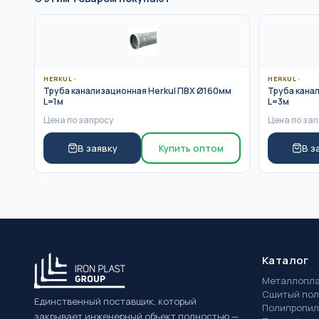
HERKUL
·
HERKUL
·
Труба канализационная Herkul ПВХ Ø160мм
Труба кана
L=1м
L=3м
Цена по запросу
Цена по зап
В заявку
Купить оптом
В з
Каталог
Металлопла
Сшитый пол
Единственный поставщик, который
Полипропил
закрывает инженерный объект полностью —