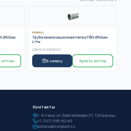
HERKUL
·
ВХ Ø50мм
Труба канализационная Herkul ПВХ Ø50мм
L=1м
Цена по запросу
ь оптом
В заявку
Купить оптом
Контакты
г.
Астана
,
ул. Бейсекбаева 23, ТД Куаныш
+7 (747) 095-82-60
astana@ironplast.kz