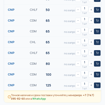
1 шт
CNP
CHLF
50
−
+
по запросу
1 шт
CNP
CDM
65
−
+
по запросу
1 шт
CNP
CDM
65
−
+
по запросу
1 шт
CNP
CHL
65
−
+
по запросу
1 шт
CNP
CHLF
65
−
+
по запросу
1 шт
CNP
CDM
80
−
+
по запросу
1 шт
CNP
CDM
100
−
+
по запросу
1 шт
CNP
CDM
125
−
+
по запросу
1 шт
Точное наличие и сроки поставки уточняйте у менеджера:
+7 (747)
095-82-60
или в
WhatsApp