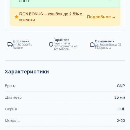
000 ₸
IRON BONUS — кэшбэк до 2,5% с
Подробнее →
покупки
Гарантия
Доставка
Самовывоз
Гарантия и
от
150 000
₸
в
ул. Бейсекбаева 23,
сертификаты на
Астане
ТД Куаныш
все товары
Характеристики
Бренд
CNP
Диаметр
25
мм
Серия
CHL
Модель
2-20