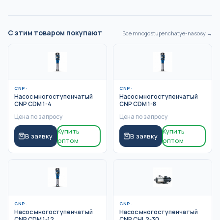
С этим товаром покупают
Все
mnogostupenchatye-nasosy
→
CNP
·
CNP
·
Насос многоступенчатый
Насос многоступенчатый
CNP CDM 1-4
CNP CDM 1-8
Цена по запросу
Цена по запросу
Купить
Купить
В заявку
В заявку
оптом
оптом
CNP
·
CNP
·
Насос многоступенчатый
Насос многоступенчатый
CNP CDM 1-12
CNP CHL 2-30