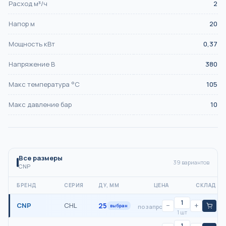
Расход м³/ч
2
Напор м
20
Мощность кВт
0,37
Напряжение В
380
Макс температура °С
105
Макс давление бар
10
Все размеры
39
вариантов
CNP
БРЕНД
СЕРИЯ
ДУ, ММ
ЦЕНА
СКЛАД
CNP
CHL
25
−
+
выбран
по запросу
1 шт