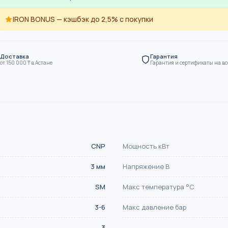
SN8
IRON BONUS — кэшбэк до 2,5% с покупки
ие
Канализация
Доставка
Гарантия
от
150 000
₸
в Астане
Гарантия и сертификаты на вс
CNP
Мощность кВт
3
мм
Напряжение В
SM
Макс температура °С
3-6
Макс давление бар
3