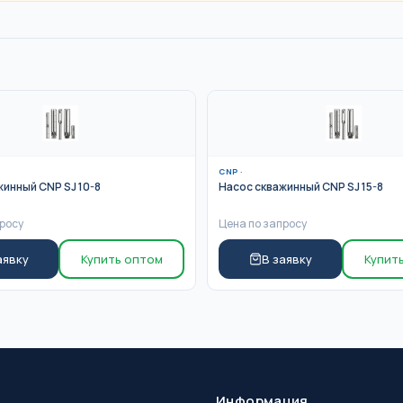
CNP
·
жинный CNP SJ 10-8
Насос скважинный CNP SJ 15-8
росу
Цена по запросу
аявку
Купить оптом
В заявку
Купит
Информация