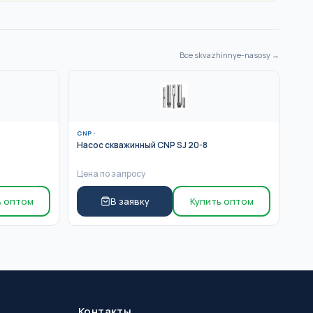
Все
skvazhinnye-nasosy
→
CNP
·
Насос скважинный CNP SJ 20-8
Цена по запросу
ь оптом
В заявку
Купить оптом
Контакты