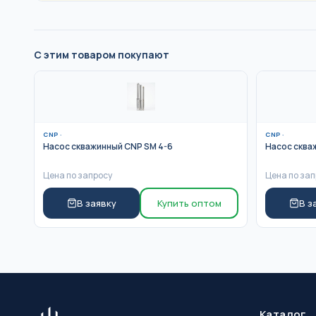
С этим товаром покупают
CNP
·
CNP
·
Насос скважинный CNP SM 4-6
Насос сква
Цена по запросу
Цена по зап
В заявку
Купить оптом
В з
Каталог