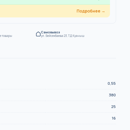
Подробнее →
Самовывоз
е товары
ул. Бейсекбаева 23, ТД Куаныш
0,55
380
25
16