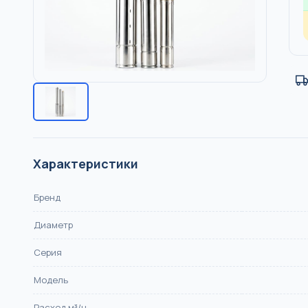
НПВХ, DN 110–500, SN4/
Насосы
КАНАЛИЗАЦИЯ
Отопление
Тёплый пол
Водоснабжен
Характеристики
Бренд
Диаметр
Серия
Модель
Расход м³/ч