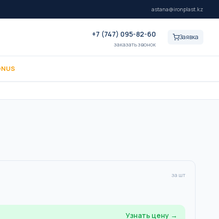
astana@ironplast.kz
+7 (747) 095-82-60
Заявка
заказать звонок
ONUS
за шт
Узнать цену →