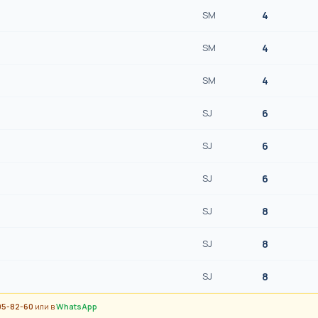
SM
4
SM
4
SM
4
SJ
6
SJ
6
SJ
6
SJ
8
SJ
8
SJ
8
95-82-60
или в
WhatsApp