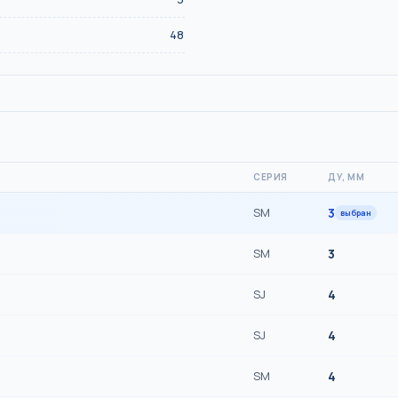
48
СЕРИЯ
ДУ, ММ
SM
3
выбран
SM
3
SJ
4
SJ
4
SM
4