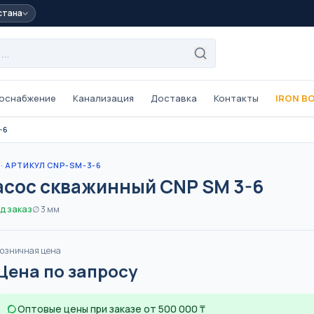
стана
оснабжение
Канализация
Доставка
Контакты
IRON B
-6
ые
Трубы из сшитого
полиэтилена PEX
· АРТИКУЛ CNP-SM-3-6
L/PE-Xb,
One Plus ·
PE-Xa/EVOH, 16–32 мм,
асос скважинный CNP SM 3-6
для тёплого пола
ОТОПЛЕНИЕ
ТЁПЛЫЙ ПОЛ
д заказ
∅
3
мм
 трубы
Трубы внутренней
канализации
озничная цена
63 мм
ПВХ серые, 32–110 мм
Цена по запросу
КАНАЛИЗАЦИЯ
Оптовые цены при заказе от 500 000 ₸