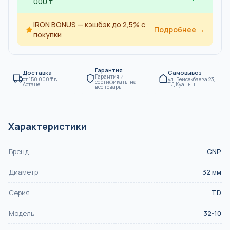
000 ₸
IRON BONUS — кэшбэк до 2,5% с
Подробнее →
покупки
Гарантия
Доставка
Самовывоз
Гарантия и
от
150 000
₸
в
ул. Бейсекбаева 23,
сертификаты на
Астане
ТД Куаныш
все товары
Характеристики
Бренд
CNP
Диаметр
32
мм
Серия
TD
Модель
32-10