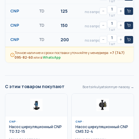
1 шт
CNP
TD
125
−
+
по запросу
1 шт
CNP
TD
150
−
+
по запросу
1 шт
CNP
TD
200
−
+
по запросу
1 шт
Точное наличие и сроки поставки уточняйте у менеджера:
+7 (747)
095-82-60
или в
WhatsApp
С этим товаром покупают
Все
tsirkulyatsionnye-nasosy
→
CNP
·
CNP
·
Насос циркуляционный CNP
Насос циркуляционный CNP
TD 32-15
CMS 32-4