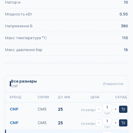
Напор м
10
Мощность кВт
0,55
Напряжение В
380
Макс температура °С
110
Макс давление бар
16
Все размеры
25
вариантов
CNP
БРЕНД
СЕРИЯ
ДУ, ММ
ЦЕНА
СКЛАД
CNP
CMS
25
−
+
по запросу
1 шт
CNP
CMS
25
−
+
по запросу
1 шт