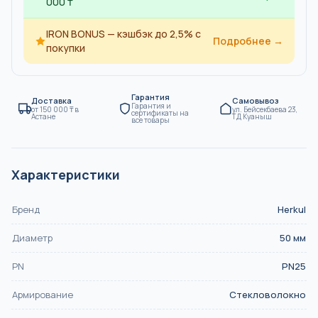
000 ₸
IRON BONUS — кэшбэк до 2,5% с
Подробнее →
покупки
Гарантия
Доставка
Самовывоз
Гарантия и
от
150 000
₸
в
ул. Бейсекбаева 23,
сертификаты на
Астане
ТД Куаныш
все товары
Характеристики
Бренд
Herkul
Диаметр
50
мм
PN
PN25
Армирование
Стекловолокно