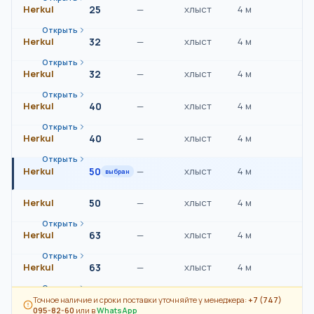
Herkul
25
—
хлыст
4 м
Открыть
Herkul
32
—
хлыст
4 м
Открыть
Herkul
32
—
хлыст
4 м
Открыть
Herkul
40
—
хлыст
4 м
Открыть
Herkul
40
—
хлыст
4 м
Открыть
Herkul
50
—
хлыст
4 м
выбран
Herkul
50
—
хлыст
4 м
Открыть
Herkul
63
—
хлыст
4 м
Открыть
Herkul
63
—
хлыст
4 м
Открыть
Точное наличие и сроки поставки уточняйте у менеджера:
+7 (747)
095-82-60
или в
WhatsApp