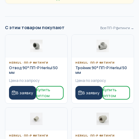
С этим товаром покупают
Все
ПП-Р фитинги
→
HERKUL
·
ПП-Р ФИТИНГИ
HERKUL
·
ПП-Р ФИТИНГИ
Отвод 90° ПП-Р Herkul 50
Тройник 90° ПП-Р Herkul 50
мм
мм
Цена по запросу
Цена по запросу
Купить
Купить
В заявку
В заявку
оптом
оптом
HERKUL
·
ПП-Р ФИТИНГИ
HERKUL
·
ПП-Р ФИТИНГИ