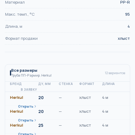
Материал
PP-R
Макс. темп., °С
95
Длина, м
4
Формат продажи
хлыст
Все размеры
12
вариантов
Труба ПП-Р армир. Herkul
БРЕНД
ДУ, ММ
СТЕНКА
ФОРМАТ
ДЛИНА
В ЗАЯВКУ
Herkul
20
—
хлыст
4 м
Открыть
Herkul
20
—
хлыст
4 м
Открыть
Herkul
25
—
хлыст
4 м
Открыть