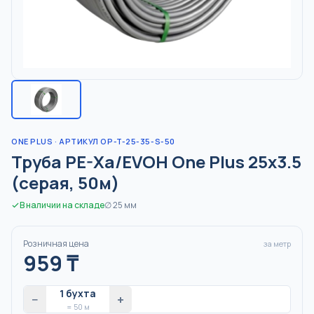
ONE PLUS
· АРТИКУЛ OP-T-25-35-S-50
Труба PE-Xa/EVOH One Plus 25x3.5
(серая, 50м)
В наличии на складе
∅
25
мм
Розничная цена
за метр
959
₸
1
бухта
−
+
=
50
м