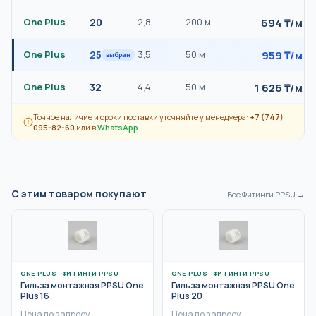
694
₸/
м
One Plus
20
2,8
200 м
959
₸/
м
One Plus
25
3,5
50 м
выбран
1 626
₸/
м
One Plus
32
4,4
50 м
Точное наличие и сроки поставки уточняйте у менеджера:
+7 (747)
095-82-60
или в
WhatsApp
С этим товаром покупают
Все
Фитинги PPSU
→
ONE PLUS
·
ФИТИНГИ PPSU
ONE PLUS
·
ФИТИНГИ PPSU
Гильза монтажная PPSU One
Гильза монтажная PPSU One
Plus 16
Plus 20
Цена по запросу
Цена по запросу