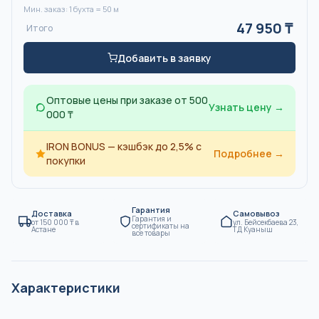
Мин. заказ: 1
бухта
=
50
м
47 950
₸
Итого
Добавить в заявку
Оптовые цены при заказе от 500
Узнать цену →
000 ₸
IRON BONUS — кэшбэк до 2,5% с
Подробнее →
покупки
Гарантия
Доставка
Самовывоз
Гарантия и
от
150 000
₸
в
ул. Бейсекбаева 23,
сертификаты на
Астане
ТД Куаныш
все товары
Характеристики