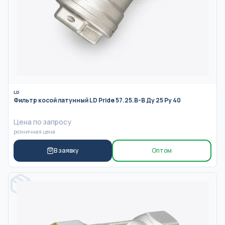
LD
Фильтр косой латунный LD Pride 57.25.В-В Ду 25 Ру 40
Цена по запросу
розничная цена
В заявку
Оптом