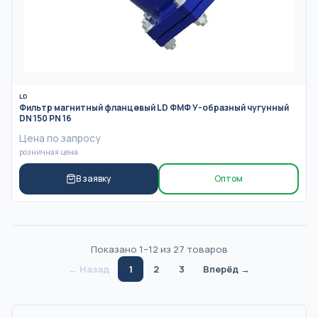
LD
Фильтр магнитный фланцевый LD ФМФ У-образный чугунный
DN 150 PN 16
Цена по запросу
розничная цена
В заявку
Оптом
Показано
1
–
12
из
27
товаров
← Назад
1
2
3
Вперёд →