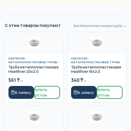
С этим товаром покупают
Все
Металлопластиковые трубы
→
HEATRIVER
·
HEATRIVER
·
МЕТАЛЛОПЛАСТИКОВЫЕ ТРУБЫ
МЕТАЛЛОПЛАСТИКОВЫЕ ТРУБЫ
Труба металлопластиковая
Труба металлопластиковая
HeatRiver 20x2.0
HeatRiver 16x2.0
561
₸
340
₸
/м
/м
Купить
Купить
В заявку
В заявку
оптом
оптом