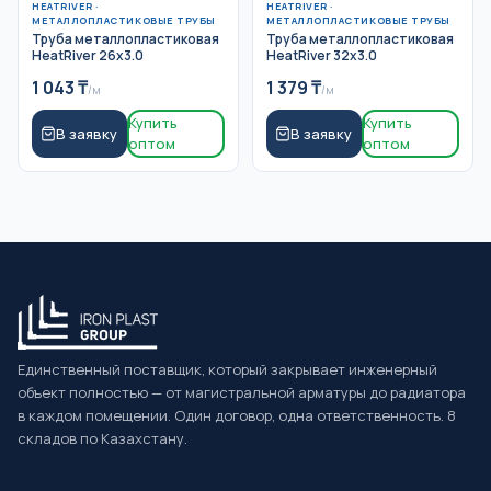
HEATRIVER
·
HEATRIVER
·
МЕТАЛЛОПЛАСТИКОВЫЕ ТРУБЫ
МЕТАЛЛОПЛАСТИКОВЫЕ ТРУБЫ
Труба металлопластиковая
Труба металлопластиковая
HeatRiver 26x3.0
HeatRiver 32x3.0
1 043
₸
1 379
₸
/м
/м
Купить
Купить
В заявку
В заявку
оптом
оптом
Единственный поставщик, который закрывает инженерный
объект полностью — от магистральной арматуры до радиатора
в каждом помещении. Один договор, одна ответственность. 8
складов по Казахстану.