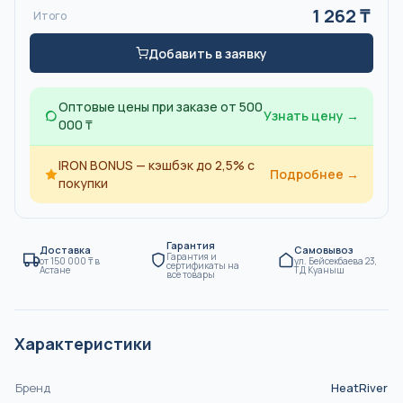
1 262
₸
Итого
Добавить в заявку
Оптовые цены при заказе от 500
Узнать цену →
000 ₸
IRON BONUS — кэшбэк до 2,5% с
Подробнее →
покупки
Гарантия
Доставка
Самовывоз
Гарантия и
от
150 000
₸
в
ул. Бейсекбаева 23,
сертификаты на
Астане
ТД Куаныш
все товары
Характеристики
Бренд
HeatRiver