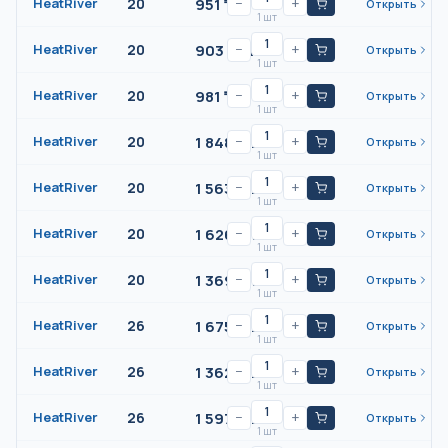
951
₸/
шт
HeatRiver
20
−
+
Открыть
1 шт
903
₸/
шт
HeatRiver
20
−
+
Открыть
1 шт
981
₸/
шт
HeatRiver
20
−
+
Открыть
1 шт
1 848
₸/
шт
HeatRiver
20
−
+
Открыть
1 шт
1 563
₸/
шт
HeatRiver
20
−
+
Открыть
1 шт
1 626
₸/
шт
HeatRiver
20
−
+
Открыть
1 шт
1 369
₸/
шт
HeatRiver
20
−
+
Открыть
1 шт
1 675
₸/
шт
HeatRiver
26
−
+
Открыть
1 шт
1 362
₸/
шт
HeatRiver
26
−
+
Открыть
1 шт
1 597
₸/
шт
HeatRiver
26
−
+
Открыть
1 шт