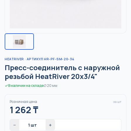
HEATRIVER
· АРТИКУЛ HR-PF-SM-20-34
Пресс-соединитель с наружной
резьбой HeatRiver 20x3/4"
В наличии на складе
∅
20
мм
Розничная цена
за шт
1 262
₸
−
+
1
шт