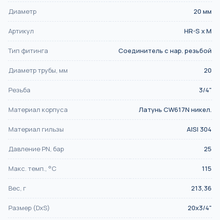
Диаметр
20
мм
Артикул
HR-S x M
Тип фитинга
Соединитель с нар. резьбой
Диаметр трубы, мм
20
Резьба
3/4"
Материал корпуса
Латунь CW617N никел.
Материал гильзы
AISI 304
Давление PN, бар
25
Макс. темп., °С
115
Вес, г
213,36
Размер (DxS)
20x3/4"