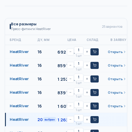
Все размеры
25
вариантов
Пресс-фитинги HeatRiver
БРЕНД
ДУ, ММ
ЦЕНА
СКЛАД
В ЗАЯВКУ
692
₸/
шт
HeatRiver
16
−
+
Открыть
1 шт
859
₸/
шт
HeatRiver
16
−
+
Открыть
1 шт
1 252
₸/
шт
HeatRiver
16
−
+
Открыть
1 шт
839
₸/
шт
HeatRiver
16
−
+
Открыть
1 шт
1 607
₸/
шт
HeatRiver
16
−
+
Открыть
1 шт
1 262
₸/
шт
HeatRiver
20
−
+
выбран
1 шт