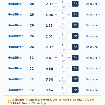
2 076
₸/
шт
HeatRiver
26
−
+
Открыть
1 шт
3 009
₸/
шт
HeatRiver
26
−
+
Открыть
1 шт
2 554
₸/
шт
HeatRiver
26
−
+
Открыть
1 шт
2 618
₸/
шт
HeatRiver
26
−
+
Открыть
1 шт
2 071
₸/
шт
HeatRiver
26
−
+
Открыть
1 шт
2 416
₸/
шт
HeatRiver
32
−
+
Открыть
1 шт
4 862
₸/
шт
HeatRiver
32
−
+
Открыть
1 шт
3 601
₸/
шт
HeatRiver
32
−
+
Открыть
1 шт
3 445
₸/
шт
HeatRiver
32
−
+
Открыть
1 шт
Точное наличие и сроки поставки уточняйте у менеджера:
+7 (747)
095-82-60
или в
WhatsApp