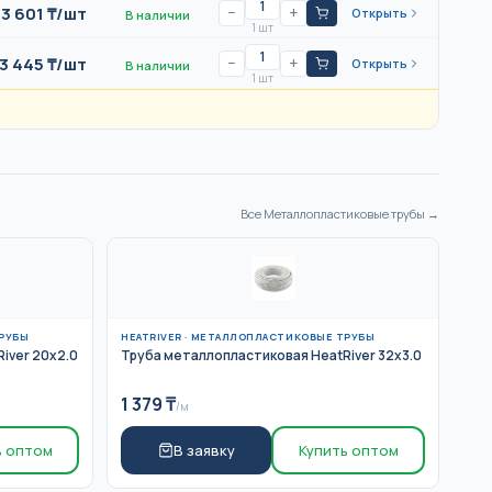
3 601
₸/
шт
−
+
Открыть
В наличии
1 шт
3 445
₸/
шт
−
+
Открыть
В наличии
1 шт
Все
Металлопластиковые трубы
→
РУБЫ
HEATRIVER
·
МЕТАЛЛОПЛАСТИКОВЫЕ ТРУБЫ
iver 20x2.0
Труба металлопластиковая HeatRiver 32x3.0
1 379
₸
/м
ь оптом
В заявку
Купить оптом