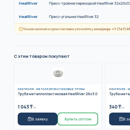
HeatRiver
Пресс-тройник переходной HeatRiver 32x20x3
HeatRiver
Пресс-угольник HeatRiver 32
Точное наличие и сроки поставки уточняйте у менеджера:
+7 (747) 0
С этим товаром покупают
HEATRIVER
·
МЕТАЛЛОПЛАСТИКОВЫЕ ТРУБЫ
HEATRIVER
·
М
Труба металлопластиковая HeatRiver 26x3.0
Труба мета
1 043
₸
340
₸
/м
/м
В заявку
Купить оптом
В з