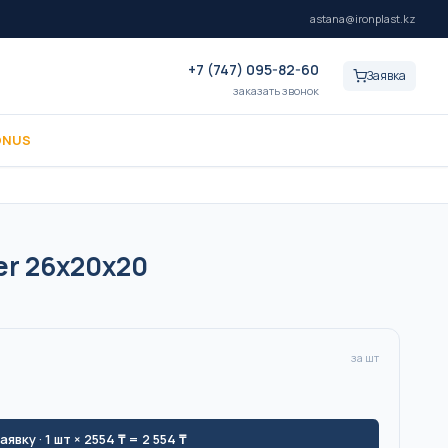
astana@ironplast.kz
+7 (747) 095-82-60
Заявка
заказать звонок
ONUS
er 26x20x20
за шт
заявку
· 1 шт × 2554 ₸ = 2 554 ₸