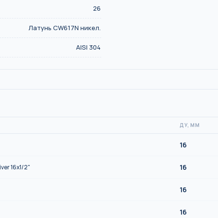
26
Латунь CW617N никел.
AISI 304
ДУ, ММ
16
16
er 16x1/2"
16
16