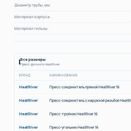
Диаметр трубы, мм
Материал корпуса
Материал гильзы
Все размеры
Пресс-фитинги HeatRiver
БРЕНД
НАИМЕНОВАНИЕ
HeatRiver
Пресс-соединитель прямой HeatRiver 16
HeatRiver
Пресс-соединитель с наружной резьбой HeatRiv
HeatRiver
Пресс-тройник HeatRiver 16
HeatRiver
Пресс-угольник HeatRiver 16