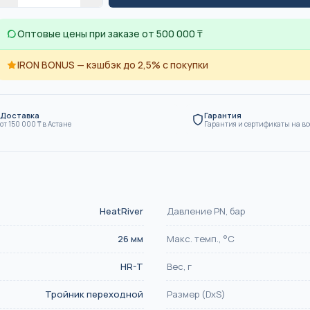
SN8
Оптовые цены при заказе от 500 000 ₸
ие
Канализация
IRON BONUS — кэшбэк до 2,5% с покупки
Доставка
Гарантия
от
150 000
₸
в Астане
Гарантия и сертификаты на вс
HeatRiver
Давление PN, бар
26
мм
Макс. темп., °С
HR-T
Вес, г
Тройник переходной
Размер (DxS)