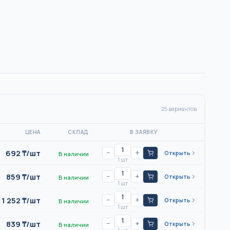
25
вариантов
ЦЕНА
СКЛАД
В ЗАЯВКУ
692
₸/
шт
−
+
Открыть
В наличии
1 шт
859
₸/
шт
−
+
Открыть
В наличии
1 шт
1 252
₸/
шт
−
+
Открыть
В наличии
1 шт
839
₸/
шт
−
+
Открыть
В наличии