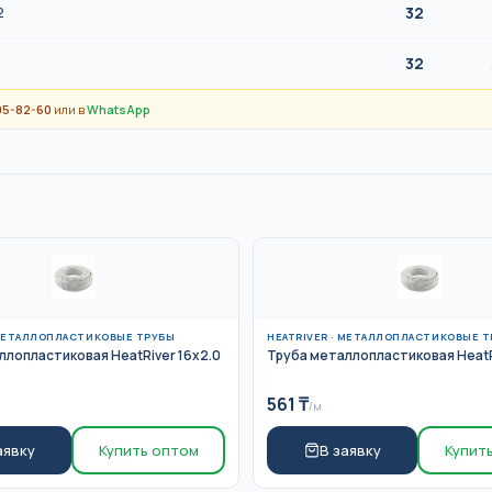
32
2
32
95-82-60
или в
WhatsApp
ЕТАЛЛОПЛАСТИКОВЫЕ ТРУБЫ
HEATRIVER
·
МЕТАЛЛОПЛАСТИКОВЫЕ Т
ллопластиковая HeatRiver 16x2.0
Труба металлопластиковая HeatR
561
₸
/м
аявку
Купить оптом
В заявку
Купит