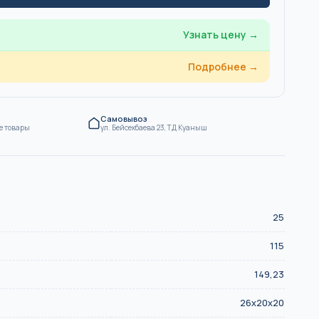
Узнать цену →
Подробнее →
Самовывоз
е товары
ул. Бейсекбаева 23, ТД Куаныш
25
115
149,23
26x20x20