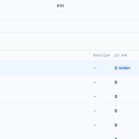
890
ВЫХОДЫ
ДУ, ММ
—
0
выбран
—
0
—
0
—
0
—
0