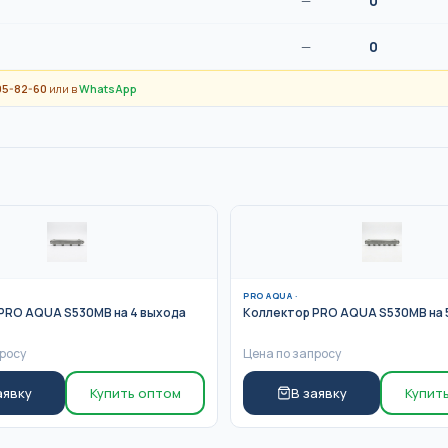
—
0
—
0
95-82-60
или в
WhatsApp
PRO AQUA
·
PRO AQUA S530MB на 4 выхода
Коллектор PRO AQUA S530MB на 
росу
Цена по запросу
аявку
Купить оптом
В заявку
Купит