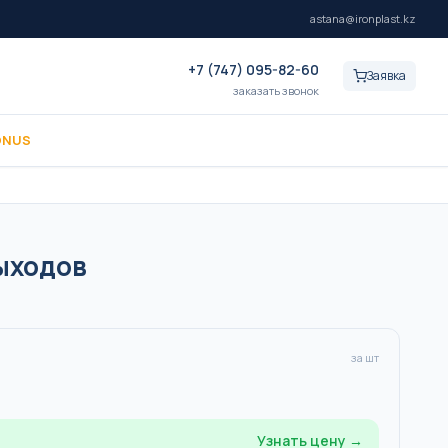
astana@ironplast.kz
+7 (747) 095-82-60
Заявка
заказать звонок
ONUS
ыходов
за шт
Узнать цену →