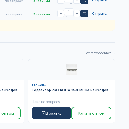
−
+
Открыть
по запросу
В наличии
1 шт
−
+
Открыть
по запросу
В наличии
1 шт
Все
razvodochnye
→
PRO AQUA
·
5 выходов
Коллектор PRO AQUA S530MB на 6 выходов
Цена по запросу
ь оптом
В заявку
Купить оптом