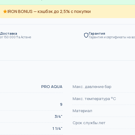
SN8
IRON BONUS — кэшбэк до 2,5% с покупки
ие
Канализация
Доставка
Гарантия
от
150 000
₸
в Астане
Гарантия и сертификаты на вс
PRO AQUA
Макс. давление бар
Макс. температура °С
9
Материал
3/4"
Срок службы лет
1 1/4"