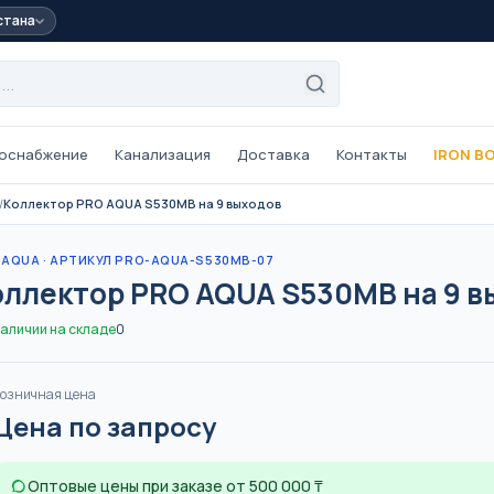
стана
оснабжение
Канализация
Доставка
Контакты
IRON B
/
Коллектор PRO AQUA S530MB на 9 выходов
ые
Трубы из сшитого
полиэтилена PEX
 AQUA
· АРТИКУЛ PRO-AQUA-S530MB-07
L/PE-Xb,
One Plus ·
PE-Xa/EVOH, 16–32 мм,
оллектор PRO AQUA S530MB на 9 в
для тёплого пола
ОТОПЛЕНИЕ
ТЁПЛЫЙ ПОЛ
наличии на складе
0
 трубы
Трубы внутренней
канализации
озничная цена
63 мм
ПВХ серые, 32–110 мм
Цена по запросу
КАНАЛИЗАЦИЯ
Оптовые цены при заказе от 500 000 ₸