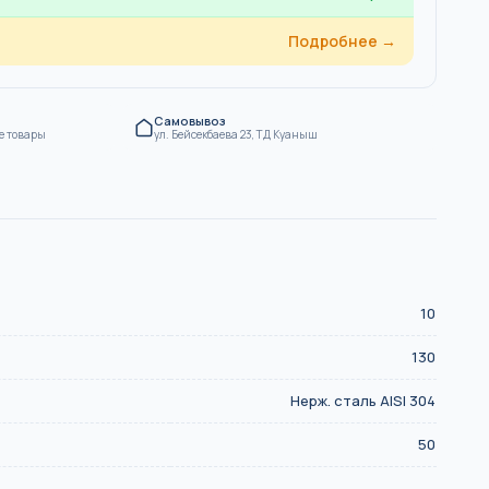
Подробнее →
Самовывоз
е товары
ул. Бейсекбаева 23, ТД Куаныш
10
130
Нерж. сталь AISI 304
50