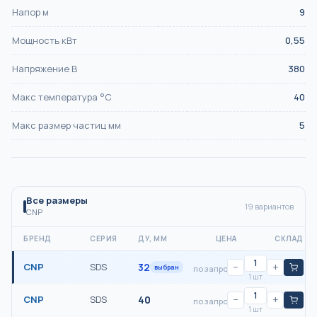
Напор м
9
Мощность кВт
0,55
Напряжение В
380
Макс температура °С
40
Макс размер частиц мм
5
Все размеры
19
вариантов
CNP
БРЕНД
СЕРИЯ
ДУ, ММ
ЦЕНА
СКЛАД
CNP
SDS
32
−
+
выбран
по запросу
1 шт
CNP
SDS
40
−
+
по запросу
1 шт