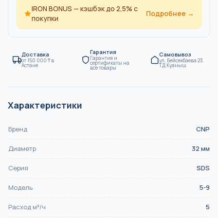
IRON BONUS — кэшбэк до 2,5% с
Подробнее →
покупки
Гарантия
Доставка
Самовывоз
Гарантия и
от
150 000
₸
в
ул. Бейсекбаева 23,
сертификаты на
Астане
ТД Куаныш
все товары
Характеристики
Бренд
CNP
Диаметр
32
мм
Серия
SDS
Модель
5-9
Расход м³/ч
5