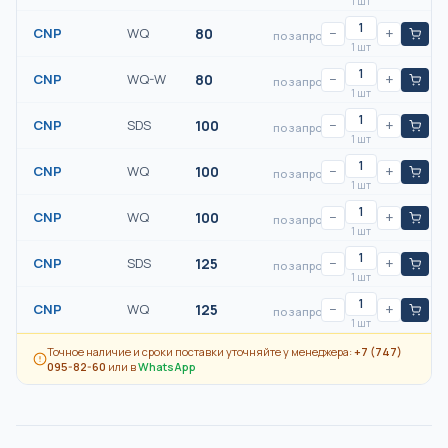
1 шт
CNP
WQ
80
−
+
по запросу
1 шт
CNP
WQ-W
80
−
+
по запросу
1 шт
CNP
SDS
100
−
+
по запросу
1 шт
CNP
WQ
100
−
+
по запросу
1 шт
CNP
WQ
100
−
+
по запросу
1 шт
CNP
SDS
125
−
+
по запросу
1 шт
CNP
WQ
125
−
+
по запросу
1 шт
Точное наличие и сроки поставки уточняйте у менеджера:
+7 (747)
095-82-60
или в
WhatsApp