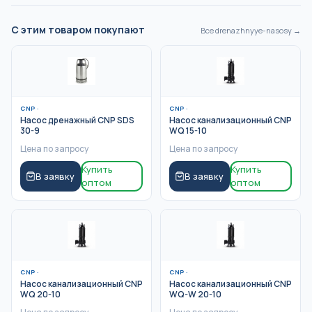
С этим товаром покупают
Все
drenazhnyye-nasosy
→
CNP
·
CNP
·
Насос дренажный CNP SDS
Насос канализационный CNP
30-9
WQ 15-10
Цена по запросу
Цена по запросу
Купить
Купить
В заявку
В заявку
оптом
оптом
CNP
·
CNP
·
Насос канализационный CNP
Насос канализационный CNP
WQ 20-10
WQ-W 20-10