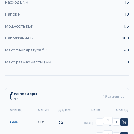
Расход м³/ч
15
Напор м
10
Мощность кВт
1,5
Напряжение В
380
Макс температура °С
40
Макс размер частиц мм
0
Все размеры
19
вариантов
CNP
БРЕНД
СЕРИЯ
ДУ, ММ
ЦЕНА
СКЛАД
CNP
SDS
32
−
+
по запросу
1 шт