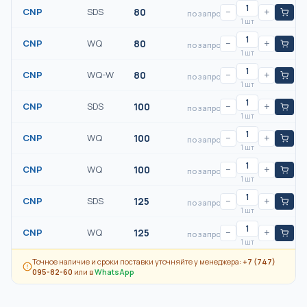
CNP
SDS
80
−
+
по запросу
1 шт
CNP
WQ
80
−
+
по запросу
1 шт
CNP
WQ-W
80
−
+
по запросу
1 шт
CNP
SDS
100
−
+
по запросу
1 шт
CNP
WQ
100
−
+
по запросу
1 шт
CNP
WQ
100
−
+
по запросу
1 шт
CNP
SDS
125
−
+
по запросу
1 шт
CNP
WQ
125
−
+
по запросу
1 шт
Точное наличие и сроки поставки уточняйте у менеджера:
+7 (747)
095-82-60
или в
WhatsApp