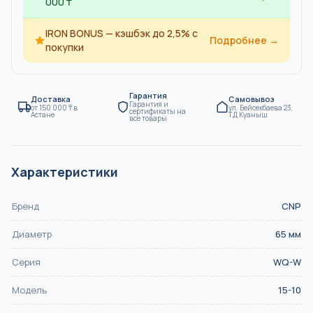
000 ₸
IRON BONUS — кэшбэк до 2,5% с
Подробнее →
покупки
Гарантия
Доставка
Самовывоз
Гарантия и
от
150 000
₸
в
ул. Бейсекбаева 23,
сертификаты на
Астане
ТД Куаныш
все товары
Характеристики
Бренд
CNP
Диаметр
65
мм
Серия
WQ-W
Модель
15-10