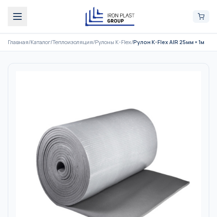
Главная
/
Каталог
/
Теплоизоляция
/
Рулоны K-Flex
/
Рулон K-Flex AIR 25мм × 1м