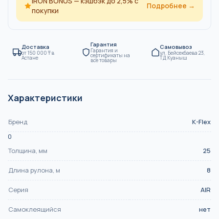
IRON BONUS — кэшбэк до 2,5% с
Подробнее →
покупки
Гарантия
Доставка
Самовывоз
Гарантия и
от
150 000
₸
в
ул. Бейсекбаева 23,
сертификаты на
Астане
ТД Куаныш
все товары
Характеристики
Бренд
K-Flex
0
Толщина, мм
25
Длина рулона, м
8
Серия
AIR
Самоклеящийся
нет