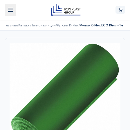
Главная
/
Каталог
/
Теплоизоляция
/
Рулоны K-Flex
/
Рулон K-Flex ECO 19мм × 1м