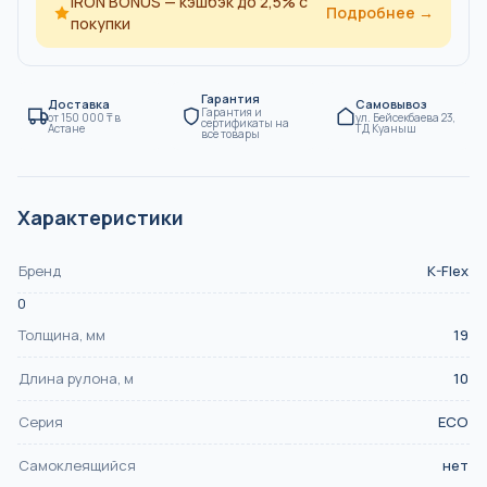
IRON BONUS — кэшбэк до 2,5% с
Подробнее →
покупки
Гарантия
Доставка
Самовывоз
Гарантия и
от
150 000
₸
в
ул. Бейсекбаева 23,
сертификаты на
Астане
ТД Куаныш
все товары
Характеристики
Бренд
K-Flex
0
Толщина, мм
19
Длина рулона, м
10
Серия
ECO
Самоклеящийся
нет