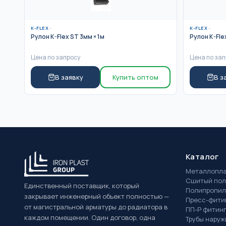
K-FLEX
·
K-FLEX
·
Рулон K-Flex ST 3мм × 1м
Рулон K-Fle
Цена по запросу
Цена по зап
В заявку
Купить оптом
В з
Каталог
Металлопла
Сшитый пол
Единственный поставщик, который
Полипропил
закрывает инженерный объект полностью —
Пресс-фити
от магистральной арматуры до радиатора в
ПП-Р фитин
каждом помещении. Один договор, одна
Трубы нару