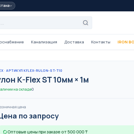
стана
оснабжение
Канализация
Доставка
Контакты
IRON B
ые
Трубы из сшитого
полиэтилена PEX
EX
· АРТИКУЛ KFLEX-RULON-ST-T10
L/PE-Xb,
One Plus ·
PE-Xa/EVOH, 16–32 мм,
лон K-Flex ST 10мм × 1м
для тёплого пола
ОТОПЛЕНИЕ
ТЁПЛЫЙ ПОЛ
наличии на складе
0
 трубы
Трубы внутренней
канализации
озничная цена
63 мм
ПВХ серые, 32–110 мм
Цена по запросу
КАНАЛИЗАЦИЯ
Оптовые цены при заказе от 500 000 ₸