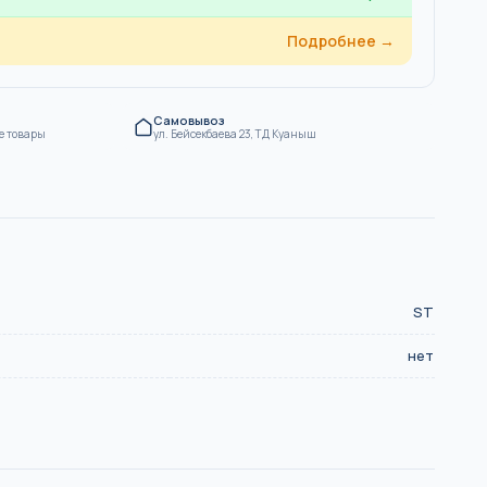
Подробнее →
Самовывоз
е товары
ул. Бейсекбаева 23, ТД Куаныш
ST
нет