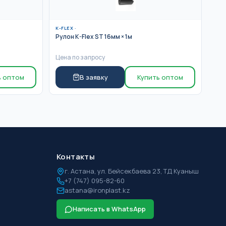
K-FLEX
·
Рулон K-Flex ST 16мм × 1м
Цена по запросу
ь оптом
В заявку
Купить оптом
Контакты
г.
Астана
,
ул. Бейсекбаева 23, ТД Куаныш
+7 (747) 095-82-60
astana@ironplast.kz
Написать в WhatsApp