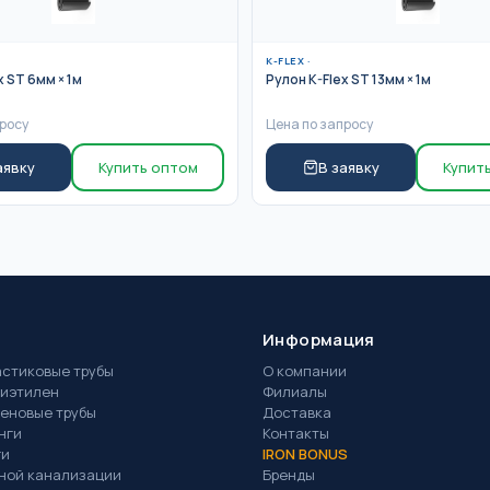
K-FLEX
·
x ST 6мм × 1м
Рулон K-Flex ST 13мм × 1м
росу
Цена по запросу
аявку
Купить оптом
В заявку
Купит
Информация
стиковые трубы
О компании
иэтилен
Филиалы
еновые трубы
Доставка
нги
Контакты
ги
IRON BONUS
жной канализации
Бренды