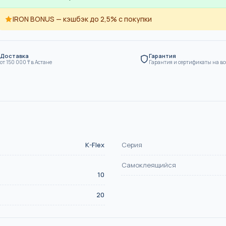
SN8
IRON BONUS — кэшбэк до 2,5% с покупки
ие
Канализация
Доставка
Гарантия
от
150 000
₸
в Астане
Гарантия и сертификаты на вс
K-Flex
Серия
Самоклеящийся
10
20