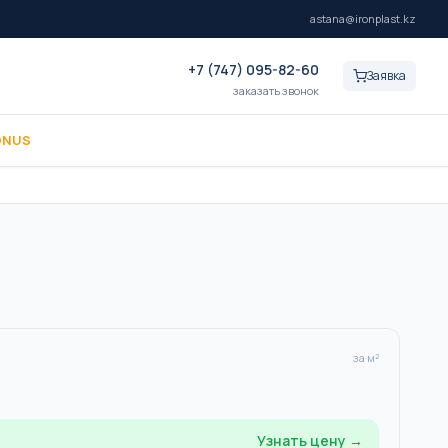
astana@ironplast.kz
+7 (747) 095-82-60
Заявка
заказать звонок
ONUS
за м²
Узнать цену →