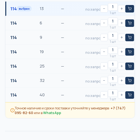
114
13
—
−
+
выбран
по запросу
1 шт
114
6
—
−
+
по запросу
1 шт
114
9
—
−
+
по запросу
1 шт
114
19
—
−
+
по запросу
1 шт
114
25
—
−
+
по запросу
1 шт
114
32
—
−
+
по запросу
1 шт
114
40
—
−
+
по запросу
1 шт
Точное наличие и сроки поставки уточняйте у менеджера:
+7 (747)
095-82-60
или в
WhatsApp