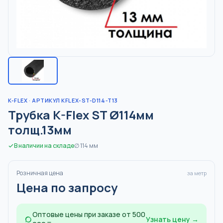
K-FLEX
· АРТИКУЛ KFLEX-ST-D114-T13
Трубка K-Flex ST Ø114мм
толщ.13мм
В наличии на складе
∅
114
мм
Розничная цена
за метр
Цена по запросу
Оптовые цены при заказе от 500
Узнать цену →