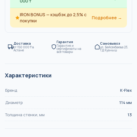
000 ₸
IRON BONUS — кэшбэк до 2,5% с
Подробнее →
покупки
Гарантия
Доставка
Самовывоз
Гарантия и
от
150 000
₸
в
ул. Бейсекбаева 23,
сертификаты на
Астане
ТД Куаныш
все товары
Характеристики
Бренд
K-Flex
Диаметр
114
мм
Толщина стенки, мм
13