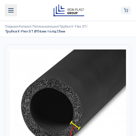
Главная
/
Каталог
/
Теплоизоляция
/
Трубки K-Flex ST
/
Трубка K-Flex ST Ø114мм толщ.13мм