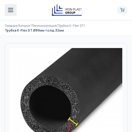
Главная
/
Каталог
/
Теплоизоляция
/
Трубки K-Flex ST
/
Трубка K-Flex ST Ø89мм толщ.32мм