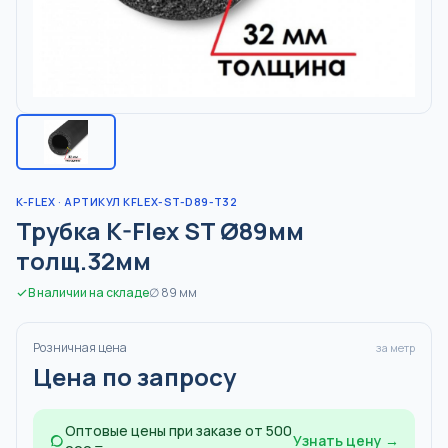
K-FLEX
· АРТИКУЛ KFLEX-ST-D89-T32
Трубка K-Flex ST Ø89мм
толщ.32мм
В наличии на складе
∅
89
мм
Розничная цена
за метр
Цена по запросу
Оптовые цены при заказе от 500
Узнать цену →