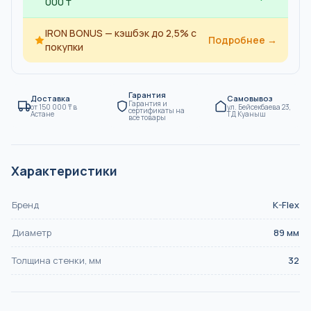
000 ₸
IRON BONUS — кэшбэк до 2,5% с
Подробнее →
покупки
Гарантия
Доставка
Самовывоз
Гарантия и
от
150 000
₸
в
ул. Бейсекбаева 23,
сертификаты на
Астане
ТД Куаныш
все товары
Характеристики
Бренд
K-Flex
Диаметр
89
мм
Толщина стенки, мм
32