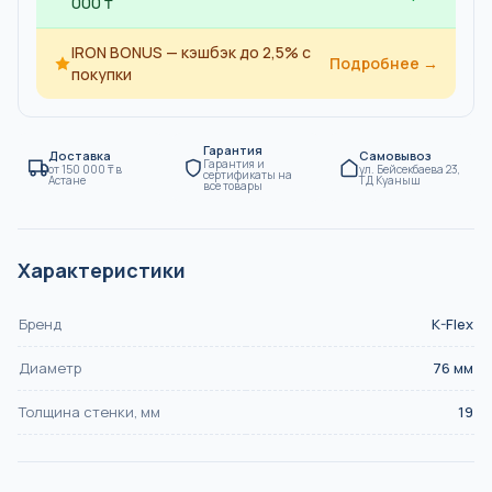
000 ₸
IRON BONUS — кэшбэк до 2,5% с
Подробнее →
покупки
Гарантия
Доставка
Самовывоз
Гарантия и
от
150 000
₸
в
ул. Бейсекбаева 23,
сертификаты на
Астане
ТД Куаныш
все товары
Характеристики
Бренд
K-Flex
Диаметр
76
мм
Толщина стенки, мм
19