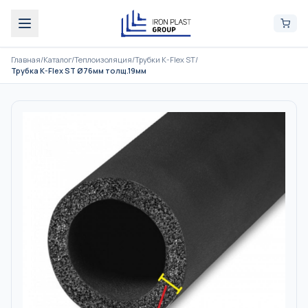
Главная
/
Каталог
/
Теплоизоляция
/
Трубки K-Flex ST
/
Трубка K-Flex ST Ø76мм толщ.19мм